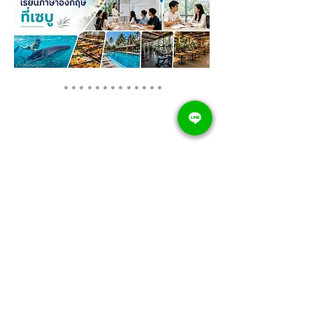
.............
CONTACTS US
Thai International Education co., Ltd.
33/26 Villa Albero Rama 9-Srinakarin, Khwang Saphan Sung,
Khet Saphan Sung,
Bangkok, Thailand
Email :
info@westudyinter.com
Tel : 061-929-5958, 064-293-6529
Line : @westudyinter