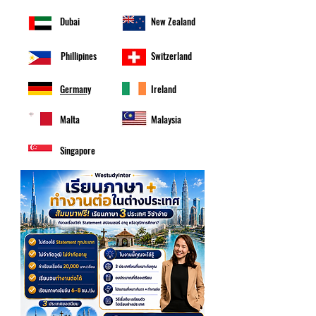
Dubai
New Zealand
Phillipines
Switzerland
Germany
Ireland
Malta
Malaysia
Singapore