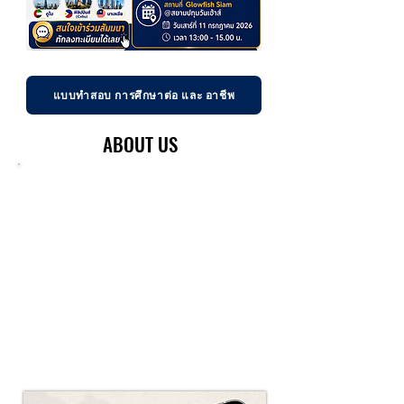
แบบทำสอบ การศึกษาต่อ และ อาชีพ
ABOUT US
ABOUT OUR WE STUDY INTER
We are a study abroad consultant who
provides services and consulting Thai
students for study abroad proposes. Our
partners are schools, colleges, institutions,
and universities in many countries, such as
the United States, Canada, England,
Switzerland, Malta, Australia, New Zealand,
Dubai, Philippines. Understanding students'
backgrounds and preferences for studying
abroad is the key to consulting our students
for their education purpose.